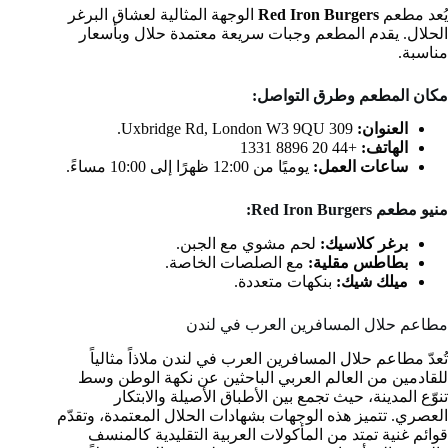
يُعد مطعم
Red Iron Burgers
الوجهة المثالية لعشاق البرغر
الحلال. يقدم المطعم وجبات سريعة معتمدة حلال وبأسعار
مناسبة.
مكان المطعم وطرق التواصل:
العنوان:
309 Uxbridge Rd, London W3 9QU.
الهاتف:
+44 20 8896 1331
ساعات العمل:
يوميًا من 12:00 ظهرًا إلى 10:00 مساءً.
منيو مطعم Red Iron Burgers:
برغر كلاسيك:
لحم مشوي مع الجبن.
بطاطس مقلية:
مع الصلصات الخاصة.
ميلك شيك:
بنكهات متعددة.
مطاعم حلال المسافرين العرب في لندن
تُعدّ مطاعم حلال المسافرين العرب في لندن ملاذاً مثالياً
للقادمين من العالم العربي الباحثين عن نكهة الوطن وسط
تنوّع المدينة، حيث تجمع بين الأطباق الأصيلة والابتكار
العصري. تتميز هذه الوجهات بشهادات الحلال المعتمدة، وتقدّم
قوائم غنية تمتد من المأكولات العربية التقليدية كالمنسف