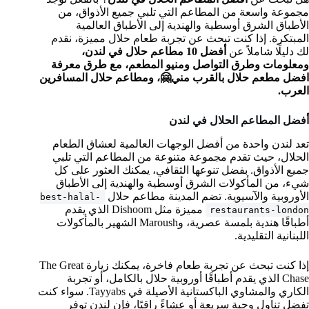
مجموعة واسعة من المطاعم التي تلبي جميع الأذواق، من
الأطباق الشرق أوسطية والهندية إلى الأطباق العالمية
المبتكرة. إذا كنت تبحث عن تجربة طعام حلال مميزة، نقدم
لك دليلًا شاملاً عن
أفضل 10 مطاعم حلال في لندن،
ومعلومات وطرق التواصل ومنيو المطعم، مع طرق معرفة
افضل مطعم حلال بالقرب مني🤗، ومطاعم حلال المسافرين
العرب.
أفضل المطاعم الحلال في لندن
تعد لندن واحدة من أفضل الوجهات العالمية لعشاق الطعام
الحلال، حيث تقدم مجموعة متنوعة من المطاعم التي تلبي
جميع الأذواق. بفضل تنوعها الثقافي، يمكنك العثور على كل
شيء، من المأكولات الشرق أوسطية والهندية إلى الأطباق
الأوروبية والآسيوية. تضم المدينة مطاعم حلال
best-halal-
مميزة مثل Dishoom الذي يقدم
restaurants-london
أطباقًا هندية بلمسة عصرية، وMaroush الشهير بالمأكولات
اللبنانية التقليدية.
إذا كنت تبحث عن تجربة طعام فاخرة، يمكنك زيارة The Great
Chase الذي يقدم أطباقًا أوروبية حلال بالكامل، أو تجربة
الكاري والمشاوي الباكستانية الأصيلة في Tayyabs. سواء كنت
تفضل تناول وجبة سريعة أو عشاءً راقيًا، فإن لندن توفر