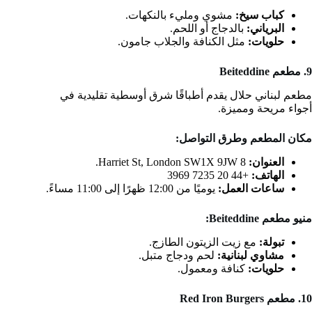
كباب سيخ:
مشوي ومليء بالنكهات.
البرياني:
بالدجاج أو اللحم.
حلويات:
مثل الكنافة والجلاب جامون.
9. مطعم Beiteddine
مطعم لبناني حلال يقدم أطباقًا شرق أوسطية تقليدية في
أجواء مريحة ومميزة.
مكان المطعم وطرق التواصل:
العنوان:
8 Harriet St, London SW1X 9JW.
الهاتف:
+44 20 7235 3969
ساعات العمل:
يوميًا من 12:00 ظهرًا إلى 11:00 مساءً.
منيو مطعم Beiteddine:
تبولة:
مع زيت الزيتون الطازج.
مشاوي لبنانية:
لحم ودجاج متبل.
حلويات:
كنافة ومعمول.
10. مطعم Red Iron Burgers