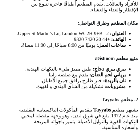
للأفراد والعائلات. يقدم المطعم أطباقًا فاخرة تتنوع بين
الإفطار والغداء والعشاء.
مكان المطعم وطرق التواصل:
العنوان:
12 Upper St Martin’s Ln, London WC2H 9FB.
الهاتف:
+44 20 7420 9320
ساعات العمل:
يوميًا من 8:00 صباحًا إلى 11:00 مساءً.
منيو مطعم Dishoom:
بيري بيري دجاج:
طبق مميز مليء بالنكهات الهندية.
برياني لحم الضأن:
يقدم مع صلصة رايتا.
نان بالزبدة:
خبز طازج يرافق جميع الأطباق.
مشروبات:
تشكيلة من الشاي الهندي والقهوة.
2. مطعم Tayyabs
يشتهر مطعم
Tayyabs
بتقديم المأكولات الباكستانية التقليدية
منذ عام 1972. يقع في شرق لندن، وهو وجهة مفضلة لمحبي
النكهات القوية والتوابل الأصيلة. يتميز بأجوائه المريحة
وأسعاره المناسبة.