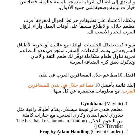
والمندي إلى أصناف شرقية مدمجة بلمسة عالمية، فضلاً عن
خيارات نباتية وصحية تلبي جميع الأذواق.
يمكنك الاعتماد على تطبيقات خرائط الجوال لمعرفة أقرب
مطعم حلال، والاطلاع مسبقاً على أوقات العمل وآراء الزوّار
العرب لتختار الأنسب لك.
سواء كنت تفضّل الجلسات الهادئة مع عائلتك أو تجربة الأطباق
السريعة في وسط انشغالات السفر، ستجد في هذه المطاعم
تجربة تناول طعام متكاملة توفّر لك طعم الثقة والأمان
وتذكرك بعبق كرم الضيافة العربية.
افضل 10مطاعم حلال المسافرين العرب في لندن
إليك قائمة بأفضل 10
مطاعم حلال في لندن للمسافرين
العرب
، مع معلومات مختصرة عن كلٍّ منها:
Gymkhana
(Mayfair)
مطعم هندي حائز نجمة ميشلان، يقدّم أطباقًا راقية مثل
تندوري لحم الضأن وكاري العدس، مع خيارات كاملة
من اللحوم الحلال. (The best halal restaurants in London
| CN Traveller)
Frog by Adam Handling
(Covent Garden)