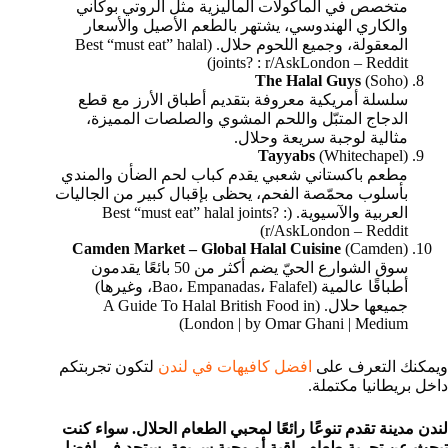
متخصص في المأكولات الماليزية مثل الروتي بوكاني
والكاري الهندوسي، يشتهر بالطعم الأصيل والأسعار
المعقولة، وجميع اللحوم حلال. (Best “must eat” halal
joints? : r/AskLondon – Reddit)
The Halal Guys
(Soho)
سلسلة أمريكية معروفة بتقديم أطباق الأرز مع قطع
الدجاج المتبّل واللحم المشوي والصلصات المميزة،
مثالية لوجبة سريعة وحلال.
Tayyabs
(Whitechapel)
مطعم باكستاني شعبي يقدم كباب لحم الضأن والمندي
بأسلوب محمّصة الفحم، يحظى بإقبال كبير من الجاليات
العربية والآسيوية. (Best “must eat” halal joints? :
r/AskLondon – Reddit)
Camden Market – Global Halal Cuisine
(Camden)
سوق الشوارع الحيّ يضم أكثر من 50 بائعًا يقدمون
أطباقًا عالمية (Bao، Empanadas، Falafel، وغيرها)
جميعها حلال. (A Guide To Halal British Food in
London | by Omar Ghani | Medium)
ويمكنك التعرف على
افضل كافيهات في لندن
لتكون تجربتكم
داخل بريطانيا مكتملة.
لندن مدينة تقدم تنوعًا رائعًا لمحبي الطعام الحلال. سواء كنت
تبحث عن تجربة طعام راقية أو وجبة سريعة، ستجد في افضل