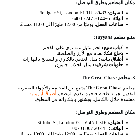
مكان المطعم وطرق التواصل:
العنوان:
83-89 Fieldgate St, London E1 1JU.
الهاتف:
+44 20 7247 6400
ساعات العمل:
يوميًا من 12:00 ظهرًا إلى 11:00 مساءً.
منيو مطعم Tayyabs:
كباب سيخ:
لحم متبل ومشوي على الفحم.
دجاج تيكا:
يقدم مع الأرز والصلصة.
أطباق نباتية:
مثل العدس بالكاري والسبانخ بالبهارات.
حلويات شرقية:
مثل الجلاب جامون.
3. مطعم The Great Chase
مطعم
The Great Chase
يجمع بين الفخامة والأجواء العصرية
لتقديم تجربة طعام فاخرة. يقدم المطعم
أطباقًا أوروبية
معتمدة حلال بالكامل، ويشتهر بابتكاراته في المطبخ.
مكان المطعم وطرق التواصل:
العنوان:
316 St John St, London EC1V 4NT.
الهاتف:
+44 20 8067 0070
ساعات العمل:
يوميًا من 12:00 ظهرًا إلى 10:00 مساءً.