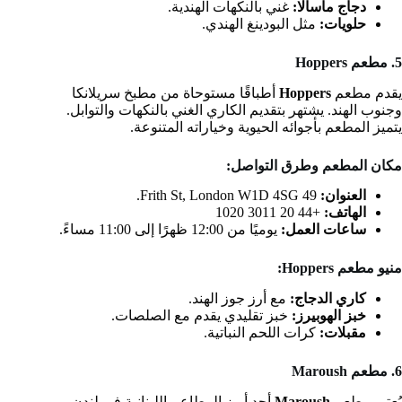
دجاج ماسالا:
غني بالنكهات الهندية.
حلويات:
مثل البودينغ الهندي.
5. مطعم Hoppers
يقدم مطعم
Hoppers
أطباقًا مستوحاة من مطبخ سريلانكا
وجنوب الهند. يشتهر بتقديم الكاري الغني بالنكهات والتوابل.
يتميز المطعم بأجوائه الحيوية وخياراته المتنوعة.
مكان المطعم وطرق التواصل:
العنوان:
49 Frith St, London W1D 4SG.
الهاتف:
+44 20 3011 1020
ساعات العمل:
يوميًا من 12:00 ظهرًا إلى 11:00 مساءً.
منيو مطعم Hoppers:
كاري الدجاج:
مع أرز جوز الهند.
خبز الهوبيرز:
خبز تقليدي يقدم مع الصلصات.
مقبلات:
كرات اللحم النباتية.
6. مطعم Maroush
يُعتبر مطعم
Maroush
أحد أبرز المطاعم اللبنانية في لندن،