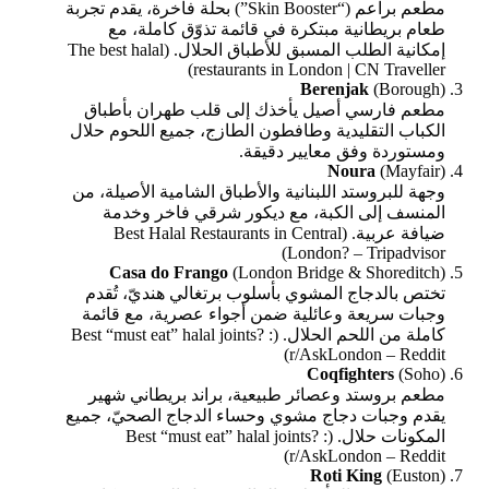
مطعم براعم (“Skin Booster”) بحلّة فاخرة، يقدم تجربة
طعام بريطانية مبتكرة في قائمة تذوّق كاملة، مع
إمكانية الطلب المسبق للأطباق الحلال. (The best halal
restaurants in London | CN Traveller)
Berenjak
(Borough)
مطعم فارسي أصيل يأخذك إلى قلب طهران بأطباق
الكباب التقليدية وطافطون الطازج، جميع اللحوم حلال
ومستوردة وفق معايير دقيقة.
Noura
(Mayfair)
وجهة للبروستد اللبنانية والأطباق الشامية الأصيلة، من
المنسف إلى الكبة، مع ديكور شرقي فاخر وخدمة
ضيافة عربية. (Best Halal Restaurants in Central
London? – Tripadvisor)
Casa do Frango
(London Bridge & Shoreditch)
تختص بالدجاج المشوي بأسلوب برتغالي هنديّ، تُقدم
وجبات سريعة وعائلية ضمن أجواء عصرية، مع قائمة
كاملة من اللحم الحلال. (Best “must eat” halal joints? :
r/AskLondon – Reddit)
Coqfighters
(Soho)
مطعم بروستد وعصائر طبيعية، براند بريطاني شهير
يقدم وجبات دجاج مشوي وحساء الدجاج الصحيّ، جميع
المكونات حلال. (Best “must eat” halal joints? :
r/AskLondon – Reddit)
Roti King
(Euston)