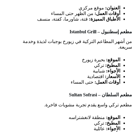
العنوان:
موقع مركزي
أوقات العمل:
من الظهر حتى المساء
الأطباق المميزة:
فتة، شاورما، كفتة، منسف
مطعم إسطنبول – Istanbul Grill
من أشهر المطاعم التركية في زيورخ بوجبات لذيذة وخدمة
سريعة.
الموقع:
بحيرة زيورخ
المطبخ:
تركي
الأجواء:
شبابية
الأسعار:
اقتصادية
أوقات العمل:
حتى المساء
مطعم السلطان – Sultan Sofrasi
مطعم تركي واسع يقدم تجربة مشويات فاخرة.
الموقع:
منطقة لانغشتراسه
المطبخ:
تركي
الأجواء:
عائلية