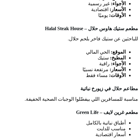
الأجواء:
غير رسمية
الأسعار:
اقتصادية
الأوقات:
يوميًا
مطعم ستيك هاوس حلال – Halal Steak House
للباحثين عن ستيك فاخر بلحم حلال.
الموقع:
الحي المالي
المطبخ:
ستيك
الأجواء:
راقية
الأسعار:
مرتفعة نسبيًا
الأوقات:
مساء فقط
مطاعم حلال في زيورخ
نباتية
مناسبة للمسافرين اللي بيفضّلوا الوجبات الصحية الخفيفة.
مطعم غرين لايف – Green Life
أطباق نباتية بالكامل
مناسب للدايت
أسعار اقتصادية