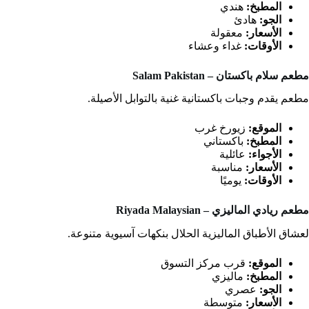
المطبخ:
هندي
الجو:
هادئ
الأسعار:
معقولة
الأوقات:
غداء وعشاء
مطعم سلام باكستان – Salam Pakistan
مطعم يقدم وجبات باكستانية غنية بالتوابل الأصيلة.
الموقع:
زيورخ غرب
المطبخ:
باكستاني
الأجواء:
عائلية
الأسعار:
مناسبة
الأوقات:
يوميًا
مطعم ريادي الماليزي – Riyada Malaysian
لعشاق الأطباق الماليزية الحلال بنكهات آسيوية متنوعة.
الموقع:
قرب مركز التسوق
المطبخ:
ماليزي
الجو:
عصري
الأسعار:
متوسطة