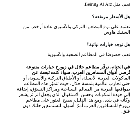
نعم، مثل Al Arz وBeirut.
هل الأسعار مرتفعة؟
تعتمد على نوع المطعم؛ التركي والآسيوي عادة أرخص من
الستيك هاوس.
هل توجد خيارات نباتية؟
نعم، خصوصًا في المطاعم الصحية والآسيوية.
في الختام، توفّر مطاعم حلال في زيورخ خيارات متنوعة
تُرضي أذواق المسافرين العرب، سواء كنت تبحث عن
المأكولات العربية الأصيلة، أو الأطباق التركية والآسيوية، أو
حتى تجارب عالمية بلمسة حلال، حيث تتميّز هذه المطاعم
بمواقعها القريبة من المعالم السياحية ومراكز التسوّق، إضافة
إلى جودة المكونات وحسن الاستقبال الذي يجعل الزائر يشعر
وكأنه في بلده، ومع هذا الدليل، يصبح العثور على مطاعم
زيورخ للمسافرين العرب أمرًا أسهل، لتستمتع برحلتك دون
قلق.