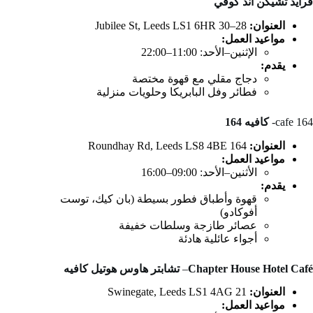
فرايد تشيكن آند كوفي
العنوان:
28–30 Jubilee St, Leeds LS1 6HR
مواعيد العمل:
الإثنين–الأحد: 11:00–22:00
يقدم:
دجاج مقلي مع قهوة مختصة
فطائر وفل البابريكا وحلويات منزلية
cafe 164-
كافيه 164
العنوان:
164 Roundhay Rd, Leeds LS8 4BE
مواعيد العمل:
الأثنين–الأحد: 09:00–16:00
يقدم:
قهوة وأطباق فطور بسيطة (بان كيك، توست
أفوكادو)
عصائر طازجة وسلطات خفيفة
أجواء عائلية هادئة
Chapter House Hotel Café
–
تشابتر هاوس هوتيل كافيه
العنوان:
21 Swinegate, Leeds LS1 4AG
مواعيد العمل: