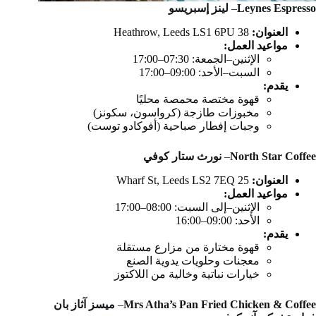
Leynes Espresso
–
لينز إسبريسو
العنوان:
38 Heathrow, Leeds LS1 6PU
مواعيد العمل:
الإثنين–الجمعة: 07:30–17:00
السبت–الأحد: 09:00–17:00
يقدم:
قهوة مختصة محمصة محليًا
مخبوزات طازجة (كرواسون، سكونز)
وجبات إفطار صباحية (أفوكادو توست)
North Star Coffee
–
نورث ستار كوفي
العنوان:
25 Wharf St, Leeds LS2 7EQ
مواعيد العمل:
الإثنين–إلى السبت: 08:00–17:00
الأحد: 09:00–16:00
يقدم:
قهوة مختارة من مزارع مستقلة
معجنات وحلويات يدوية الصنع
خيارات نباتية وخالية من اللاكتوز
Mrs Atha’s Pan Fried Chicken & Coffee
–
ميسز آثاز بان