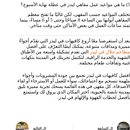
5) ما هي مواعيد عمل مقاهي ليدز في عطلة نهاية الأسبوع؟
تختلف المواعيد حسب المقهى، لكن غالبًا ما تفتح معظم
المقاهي أبوابها بين الساعة 8 صباحًا وحتى 5 أو 6 مساءً، بينما
تمتد ساعات العمل في بعض الأماكن حتى وقت متأخر.
بعد أن استعرضنا معًا أروع كافيهات في ليدز التي تقدّم أجواءً
مميزة ومذاقات متنوعة، يمكنك أيضًا التعرّف على أفضل
مطاعم حلال في ليدز
التي تقدم تشكيلة واسعة من الأطباق
الشهية والخدمة الراقية، لتكتمل تجربتك في المدينة بنكهات
غنية وثقافات طعام مختلفة.
افضل كافيهات في ليدز تجمع بين جودة المشروبات وأجواء
ملهمة تنسجم مع احتياجاتك، سواء للعمل أو الاسترخاء أو لقاء
الأصدقاء، كل مقهى في هذه القائمة يمنحك تجربة مميزة تليق
بمدينة نابضة بالحيوية، اختر المكان الذي يروق لك واستمتع
بأفضل لحظات القهوة والإلهام في ليدز.
ال
السابقة
ال
التالية