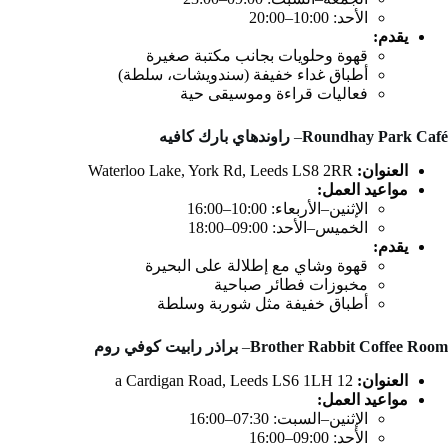
الأحد: 10:00–20:00
يقدم:
قهوة وحلويات بجانب مكتبة صغيرة
أطباق غداء خفيفة (سندويشات، سلطة)
فعاليات قراءة وموسيقى حية
Roundhay Park Café
–
راوندهاي بارك كافيه
العنوان:
Waterloo Lake, York Rd, Leeds LS8 2RR
مواعيد العمل:
الإثنين–الأربعاء: 10:00–16:00
الخميس–الأحد: 09:00–18:00
يقدم:
قهوة وشاي مع إطلالة على البحيرة
مخبوزات فطائر صباحية
أطباق خفيفة مثل شوربة وسلطة
Brother Rabbit Coffee Room
–
براذر رابيت كوفي روم
العنوان:
12 a Cardigan Road, Leeds LS6 1LH
مواعيد العمل:
الإثنين–السبت: 07:30–16:00
الأحد: 09:00–16:00