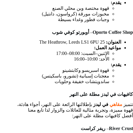
يقدم:
قهوة مختصة وبن محلي الصنع
مخبوزات مورقة (كرواسون، دانتيل)
وجبات فطور وغداء بسيطة
Oporto Coffee Shop
–
أوبورتو كوفي شوب
العنوان:
25 The Heathrow, Leeds LS1 6PU
مواعيد العمل:
الإثنين–السبت: 08:00–17:00
الأحد: 10:00–16:00
يقدم:
قهوة اسبريسو وكابتشينو
معجنات إسبانية (تشورو، باسكيتس)
ساندويتشات خفيفة وحلويات
كافيهات في ليدز مطلة على النهر
تتميز
مقاهي
في ليدز
بإطلالتها الرائعة على النهر، أجواء هادئة،
قهوة مميزة، وتجربة مثالية للعائلات والزوار لذا تابع معنا
أفضل كافيهات مطلة على النهر:
River Crust
–
ريفر كراست