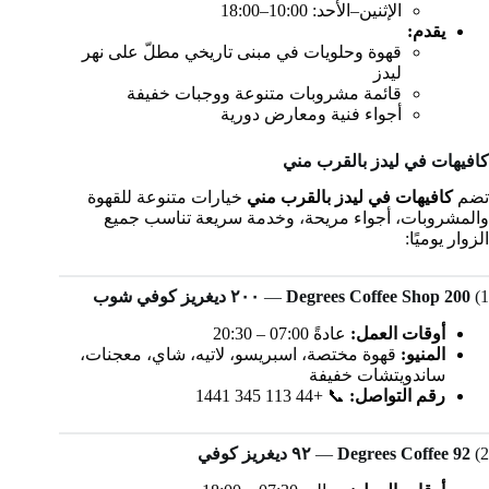
الإثنين–الأحد: 10:00–18:00
يقدم:
قهوة وحلويات في مبنى تاريخي مطلّ على نهر
ليدز
قائمة مشروبات متنوعة ووجبات خفيفة
أجواء فنية ومعارض دورية
كافيهات في ليدز بالقرب مني
تضم
كافيهات في ليدز بالقرب مني
خيارات متنوعة للقهوة
والمشروبات، أجواء مريحة، وخدمة سريعة تناسب جميع
الزوار يوميًا:
1)
200 Degrees Coffee Shop
—
٢٠٠ ديغريز كوفي شوب
أوقات العمل:
عادةً 07:00 – 20:30
المنيو:
قهوة مختصة، اسبريسو، لاتيه، شاي، معجنات،
ساندويتشات خفيفة
رقم التواصل:
📞 +44 113 345 1441
2)
92 Degrees Coffee
—
٩٢ ديغريز كوفي