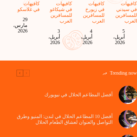
كافيهات
كافيهات
كافيهات
كافيهات
في سيدني
في زيورخ
في شيكاغو
في غلاسكو
للمسافرين
للمسافرين
للمسافرين
29
العرب
العرب
العرب
مارس،
2026
3
4
5
أبريل،
أبريل،
أبريل،
2026
2026
2026
Trending now
أفضل المطاعم الحلال في نيويورك
أفضل 10 المطاعم الحلال في لندن: المنيو وطرق
التواصل والعنوان لعشاق الطعام الحلال