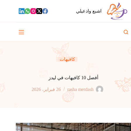
لتجاوز
لى
اشبع وادعيلي
لمحتوى
كافيهات
أفضل 10 كافيهات في ليدز
rasha merdash
26 فبراير، 2026