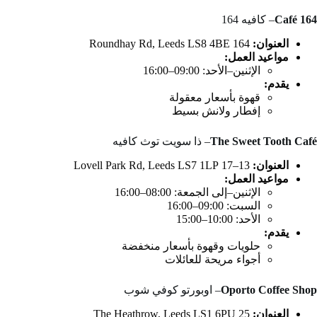
Café 164
– كافيه 164
العنوان:
164 Roundhay Rd, Leeds LS8 4BE
مواعيد العمل:
الإثنين–الأحد: 09:00–16:00
يقدم:
قهوة بأسعار معقولة
إفطار ولانش بسيط
The Sweet Tooth Café
– ذا سويت توث كافيه
العنوان:
13–17 Lovell Park Rd, Leeds LS7 1LP
مواعيد العمل:
الإثنين–إلى الجمعة: 08:00–16:00
السبت: 09:00–16:00
الأحد: 10:00–15:00
يقدم:
حلويات وقهوة بأسعار منخفضة
أجواء مريحة للعائلات
Oporto Coffee Shop
– اوبورتو كوفي شوب
العنوان:
25 The Heathrow, Leeds LS1 6PU