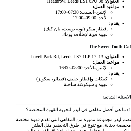
العنوان:
38 Heathrow, Leeds LS1 6PU
مواعيد العمل:
الإثنين–السبت: 07:30–17:00
الأحد: 09:00–17:00
يقدم:
إفطار مبكر (تونة توست، بان كيك)
قهوة قوية لإطلاقه يومك
The Sweet Tooth Caf
العنوان:
13–17 Lovell Park Rd, Leeds LS7 1LP
مواعيد العمل:
الإثنين–الأحد: 08:00–16:00
يقدم:
كعكات وإفطار خفيف (فطائر، سكونز)
قهوة و شيكولاتة ساخنة
الاسئلة الشائعة
1) ما هي أفضل مقاهي في ليدز لتجربة القهوة المختصة؟
تضم ليدز مجموعة مميزة من المقاهي التي تقدم قهوة مختصة
محمصة بعناية، مع تنوع في طرق التحضير مثل الفلتر
والإسبريسو، ما يجعلها وجهة مفضلة لعشاق القهوة عالية